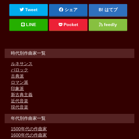
Tweet
シェア
はてブ
LINE
Pocket
feedly
時代別作曲家一覧
ルネサンス
バロック
古典派
ロマン派
印象派
新古典主義
近代音楽
現代音楽
年代別作曲家一覧
1500年代の作曲家
1600年代の作曲家