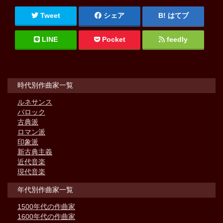
Tweet
シェア
はてブ
LINE
Pocket
feedly
時代別作曲家一覧
ルネサンス
バロック
古典派
ロマン派
印象派
新古典主義
近代音楽
現代音楽
年代別作曲家一覧
1500年代の作曲家
1600年代の作曲家