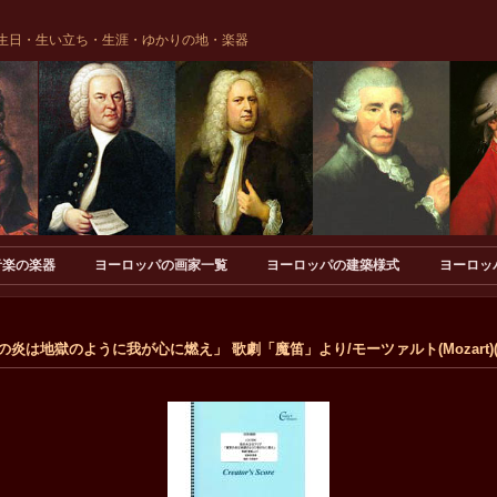
生日・生い立ち・生涯・ゆかりの地・楽器
音楽の楽器
ヨーロッパの画家一覧
ヨーロッパの建築様式
ヨーロッ
は地獄のように我が心に燃え」 歌劇「魔笛」より/モーツァルト(Mozart)(LC