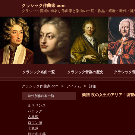
クラシック作曲家.com
クラシック音楽の有名な作曲家と楽曲の一覧・作品・経歴・時代・誕
クラシック名曲一覧
クラシック音楽の歴史
クラシック
クラシック作曲家.com
アイテム
詳細
楽譜 夜の女王のアリア「復讐の炎
時代別作曲家一覧
ルネサンス
バロック
古典派
ロマン派
印象派
新古典主義