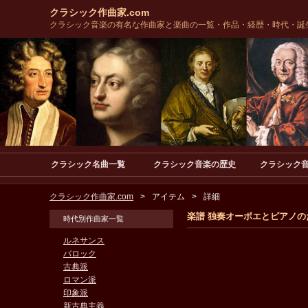
クラシック作曲家.com
クラシック音楽の有名な作曲家と楽曲の一覧・作品・経歴・時代・誕
クラシック名曲一覧
クラシック音楽の歴史
クラシック
クラシック作曲家.com
アイテム
詳細
楽譜 独奏オーボエとピアノのため
時代別作曲家一覧
ルネサンス
バロック
古典派
ロマン派
印象派
新古典主義