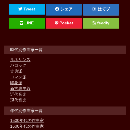
Tweet
シェア
はてブ
LINE
Pocket
feedly
時代別作曲家一覧
ルネサンス
バロック
古典派
ロマン派
印象派
新古典主義
近代音楽
現代音楽
年代別作曲家一覧
1500年代の作曲家
1600年代の作曲家