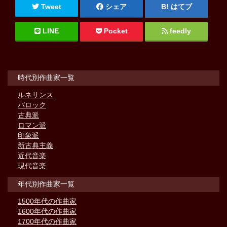
Tweet
シェア
はてブ
LINE
Pocket
feedly
時代別作曲家一覧
ルネサンス
バロック
古典派
ロマン派
印象派
新古典主義
近代音楽
現代音楽
年代別作曲家一覧
1500年代の作曲家
1600年代の作曲家
1700年代の作曲家