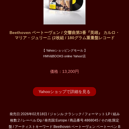
Beethoven ベートーヴェン / 交響曲第3番『英雄』 カルロ・
マリア・ジュリーニ (2枚組 / 180グラム重量盤レコード
【 Yahooショッピングモール 】
HMV&BOOKS online Yahoo!店
価格：13,200円
Yahooショップで詳細を見る
発売日:2026年02月18日 / ジャンル:クラシック / フォーマット:LP / 組み
枚数:2 / レーベル:Dg / 発売国:Europe / 商品番号:4868045 / その他:限定
盤 / アーティストキーワード:Beethoven ベートーヴェン ベートーベン B