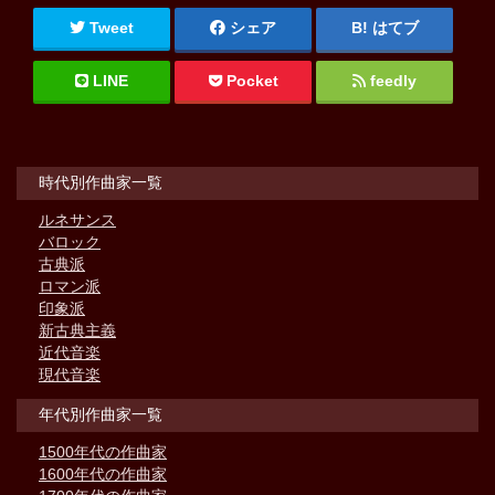
Tweet
シェア
はてブ
LINE
Pocket
feedly
時代別作曲家一覧
ルネサンス
バロック
古典派
ロマン派
印象派
新古典主義
近代音楽
現代音楽
年代別作曲家一覧
1500年代の作曲家
1600年代の作曲家