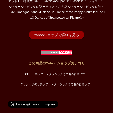
マット:CD/構成数:1/レーベル:Naxos/Spanish Classics/アーティスト:ア
ルトゥール・ピサッロ/アーティストカナ:アルトゥール・ピサッロ/タイ
トル:J.Rodrigo: Piano Music Vol.2 -Dance of the Poppy/Album for Cecili
a/3 Dances of Spain/etc:Artur Pizarro(p)
Yahooショップで詳細を見る
この商品のYahooショップカテゴリ
CD、音楽ソフト > クラシックその他の音楽ソフト
クラシックの音楽ソフト > クラシックその他の音楽ソフト