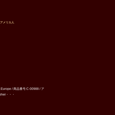
のアメリカ人
urope / 商品番号:C-00988 / ア
rshwi・・・