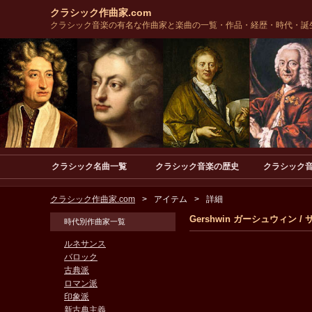
クラシック作曲家.com
クラシック音楽の有名な作曲家と楽曲の一覧・作品・経歴・時代・誕
クラシック名曲一覧
クラシック音楽の歴史
クラシック
クラシック作曲家.com
アイテム
詳細
Gershwin ガーシュウィ
時代別作曲家一覧
ルネサンス
バロック
古典派
ロマン派
印象派
新古典主義