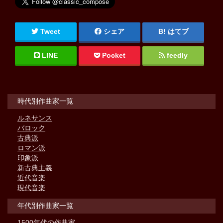
Tweet
シェア
はてブ
LINE
Pocket
feedly
時代別作曲家一覧
ルネサンス
バロック
古典派
ロマン派
印象派
新古典主義
近代音楽
現代音楽
年代別作曲家一覧
1500年代の作曲家