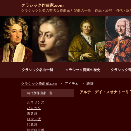
クラシック作曲家.com
クラシック音楽の有名な作曲家と楽曲の一覧・作品・経歴・時代・誕
クラシック名曲一覧
クラシック音楽の歴史
クラシック
クラシック作曲家.com
アイテム
詳細
アルテ・デイ・スオナトーリ Telemann:
時代別作曲家一覧
ルネサンス
バロック
古典派
ロマン派
印象派
新古典主義