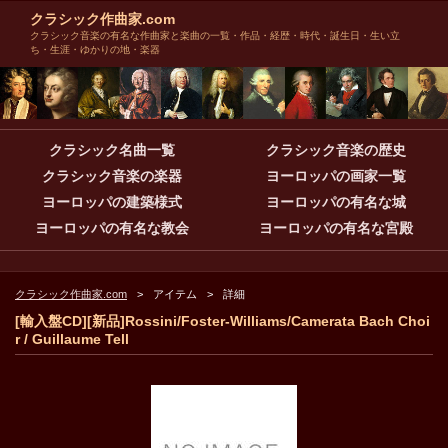
クラシック作曲家.com
クラシック音楽の有名な作曲家と楽曲の一覧・作品・経歴・時代・誕生日・生い立
ち・生涯・ゆかりの地・楽器
クラシック名曲一覧
クラシック音楽の歴史
クラシック音楽の楽器
ヨーロッパの画家一覧
ヨーロッパの建築様式
ヨーロッパの有名な城
ヨーロッパの有名な教会
ヨーロッパの有名な宮殿
クラシック作曲家.com
アイテム
詳細
[輸入盤CD][新品]Rossini/Foster-Williams/Camerata Bach Choi
r / Guillaume Tell