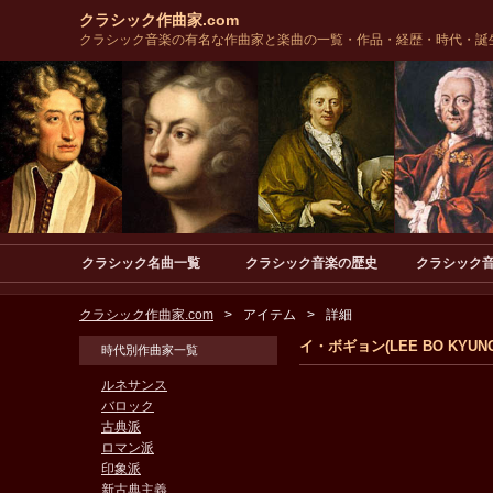
クラシック作曲家.com
クラシック音楽の有名な作曲家と楽曲の一覧・作品・経歴・時代・誕
クラシック名曲一覧
クラシック音楽の歴史
クラシック
クラシック作曲家.com
アイテム
詳細
イ・ボギョン(LEE BO KYUN
時代別作曲家一覧
ルネサンス
バロック
古典派
ロマン派
印象派
新古典主義