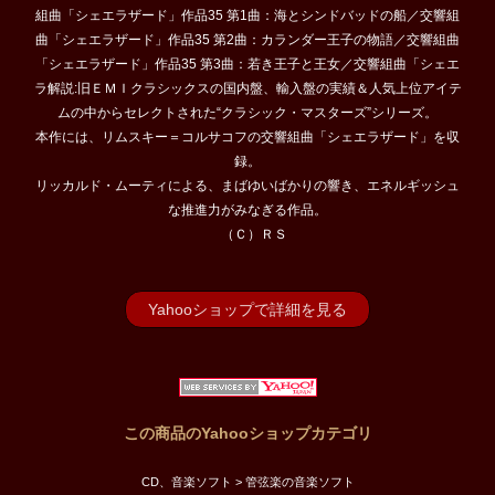
組曲「シェエラザード」作品35 第1曲：海とシンドバッドの船／交響組
曲「シェエラザード」作品35 第2曲：カランダー王子の物語／交響組曲
「シェエラザード」作品35 第3曲：若き王子と王女／交響組曲「シェエ
ラ解説:旧ＥＭＩクラシックスの国内盤、輸入盤の実績＆人気上位アイテ
ムの中からセレクトされた“クラシック・マスターズ”シリーズ。
本作には、リムスキー＝コルサコフの交響組曲「シェエラザード」を収
録。
リッカルド・ムーティによる、まばゆいばかりの響き、エネルギッシュ
な推進力がみなぎる作品。
（Ｃ）ＲＳ
Yahooショップで詳細を見る
この商品のYahooショップカテゴリ
CD、音楽ソフト > 管弦楽の音楽ソフト