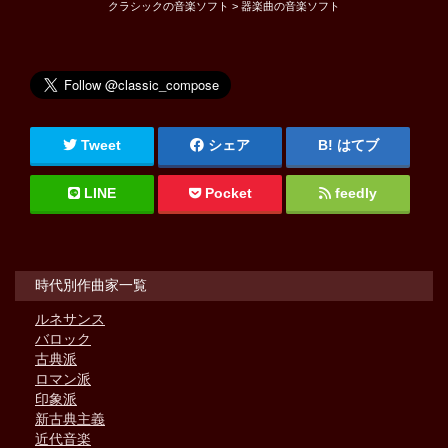
クラシックの音楽ソフト > 器楽曲の音楽ソフト
Tweet
シェア
はてブ
LINE
Pocket
feedly
時代別作曲家一覧
ルネサンス
バロック
古典派
ロマン派
印象派
新古典主義
近代音楽