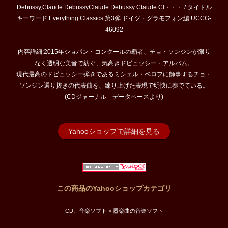
Debussy,Claude DebussyClaude Debussy Claude Cl・・・ / タイトル
キーワード:Everything Classics 第3弾 ドイツ・グラモフォン編 UCCG-
46092
内容詳細:2015年ショパン・コンクールの覇者、チョ・ソンジンが限り
なく透明な美音で紡ぐ、気高きドビュッシー・アルバム。
現代最高のドビュッシー弾きであるミシェル・ベロフに師事するチョ・
ソンジン選り抜きの代表曲を、練り上げた表現で明快に奏でている。
(CDジャーナル データベースより)
Yahooショップで詳細を見る
この商品のYahooショップカテゴリ
CD、音楽ソフト > 器楽曲の音楽ソフト