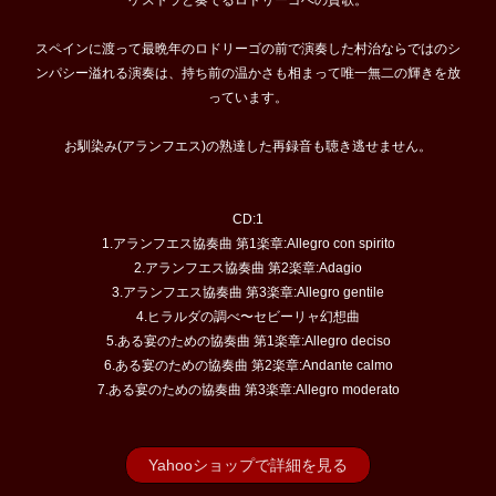
ケストラと奏でるロドリーゴへの賛歌。
スペインに渡って最晩年のロドリーゴの前で演奏した村治ならではのシ
ンパシー溢れる演奏は、持ち前の温かさも相まって唯一無二の輝きを放
っています。
お馴染み(アランフエス)の熟達した再録音も聴き逃せません。
CD:1
1.アランフエス協奏曲 第1楽章:Allegro con spirito
2.アランフエス協奏曲 第2楽章:Adagio
3.アランフエス協奏曲 第3楽章:Allegro gentile
4.ヒラルダの調べ〜セビーリャ幻想曲
5.ある宴のための協奏曲 第1楽章:Allegro deciso
6.ある宴のための協奏曲 第2楽章:Andante calmo
7.ある宴のための協奏曲 第3楽章:Allegro moderato
Yahooショップで詳細を見る