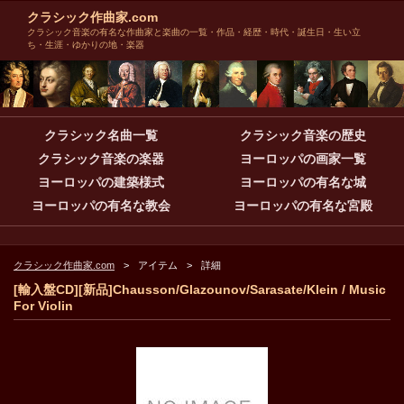
クラシック作曲家.com
クラシック音楽の有名な作曲家と楽曲の一覧・作品・経歴・時代・誕生日・生い立
ち・生涯・ゆかりの地・楽器
クラシック名曲一覧
クラシック音楽の歴史
クラシック音楽の楽器
ヨーロッパの画家一覧
ヨーロッパの建築様式
ヨーロッパの有名な城
ヨーロッパの有名な教会
ヨーロッパの有名な宮殿
クラシック作曲家.com
アイテム
詳細
[輸入盤CD][新品]Chausson/Glazounov/Sarasate/Klein / Music
For Violin