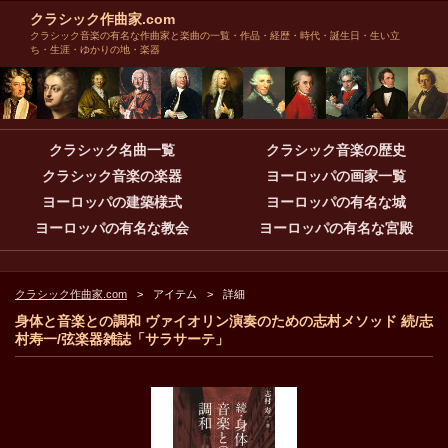
クラシック作曲家.com
クラシック音楽の有名な作曲家と楽曲の一覧・作品・経歴・時代・誕生日・生い立
ち・生涯・ゆかりの地・楽器
クラシック名曲一覧
クラシック音楽の歴史
クラシック音楽の楽器
ヨーロッパの画家一覧
ヨーロッパの建築様式
ヨーロッパの有名な城
ヨーロッパの有名な教会
ヨーロッパの有名な宮殿
クラシック作曲家.com
アイテム
詳細
身体と音楽との調和 ヴァイオリン演奏のための志村メソッド 続/志
村寿一/弦楽器雑誌「サラサーテ」