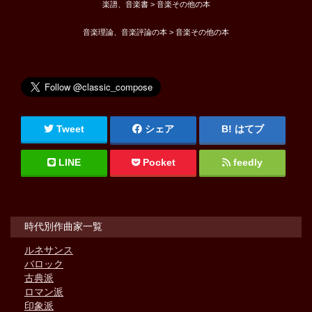
楽譜、音楽書 > 音楽その他の本
音楽理論、音楽評論の本 > 音楽その他の本
Tweet
シェア
はてブ
LINE
Pocket
feedly
時代別作曲家一覧
ルネサンス
バロック
古典派
ロマン派
印象派