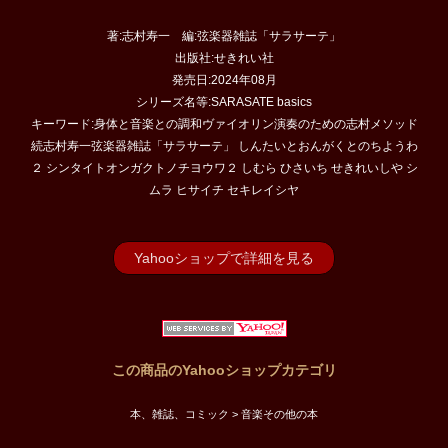
著:志村寿一 編:弦楽器雑誌「サラサーテ」
出版社:せきれい社
発売日:2024年08月
シリーズ名等:SARASATE basics
キーワード:身体と音楽との調和ヴァイオリン演奏のための志村メソッド
続志村寿一弦楽器雑誌「サラサーテ」 しんたいとおんがくとのちようわ
２ シンタイトオンガクトノチヨウワ２ しむら ひさいち せきれいしや シ
ムラ ヒサイチ セキレイシヤ
Yahooショップで詳細を見る
この商品のYahooショップカテゴリ
本、雑誌、コミック > 音楽その他の本