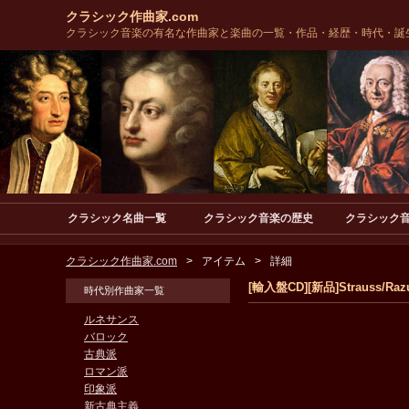
クラシック作曲家.com
クラシック音楽の有名な作曲家と楽曲の一覧・作品・経歴・時代・誕
クラシック名曲一覧
クラシック音楽の歴史
クラシック
クラシック作曲家.com
アイテム
詳細
[輸入盤CD][新品]Strauss/Razumo
時代別作曲家一覧
ルネサンス
バロック
古典派
ロマン派
印象派
新古典主義