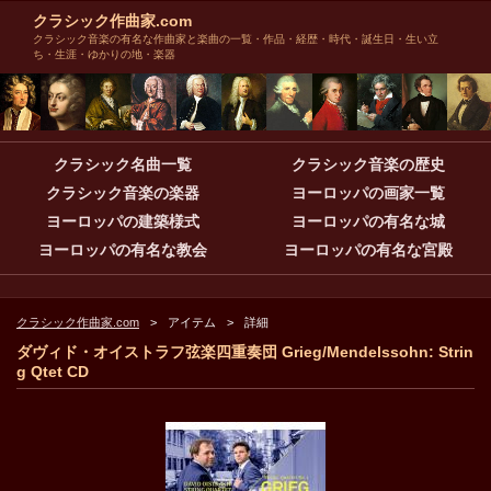
クラシック作曲家.com
クラシック音楽の有名な作曲家と楽曲の一覧・作品・経歴・時代・誕生日・生い立
ち・生涯・ゆかりの地・楽器
クラシック名曲一覧
クラシック音楽の歴史
クラシック音楽の楽器
ヨーロッパの画家一覧
ヨーロッパの建築様式
ヨーロッパの有名な城
ヨーロッパの有名な教会
ヨーロッパの有名な宮殿
クラシック作曲家.com
アイテム
詳細
ダヴィド・オイストラフ弦楽四重奏団 Grieg/Mendelssohn: Strin
g Qtet CD