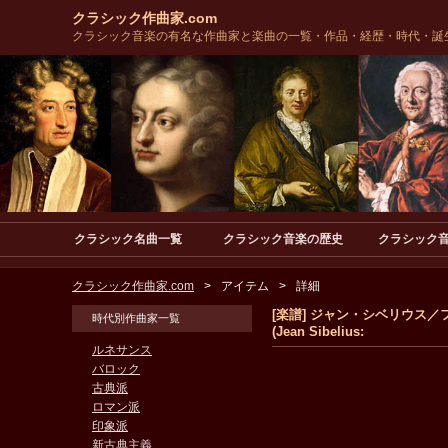
クラシック作曲家.com
クラシック音楽の有名な作曲家と楽曲の一覧・作品・経歴・時代・誕
クラシック名曲一覧
クラシック音楽の歴史
クラシック
クラシック作曲家.com
アイテム
詳細
[楽譜] ジャン・シベリウス／フ
時代別作曲家一覧
(Jean Sibelius:
ルネサンス
バロック
古典派
ロマン派
印象派
新古典主義