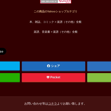
この商品のYahooショップカテゴリ
本、雑誌、コミック > 楽譜（その他）全般
楽譜、音楽書 > 楽譜（その他）全般
シェア
Pocket
お問い合わせ等は
コチラ
よりお願い致します。