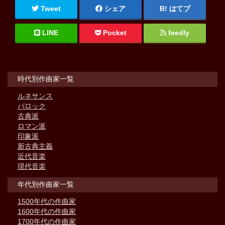
Tweet
シェア
はてブ
LINE
Pocket
feedly
時代別作曲家一覧
ルネサンス
バロック
古典派
ロマン派
印象派
新古典主義
近代音楽
現代音楽
年代別作曲家一覧
1500年代の作曲家
1600年代の作曲家
1700年代の作曲家