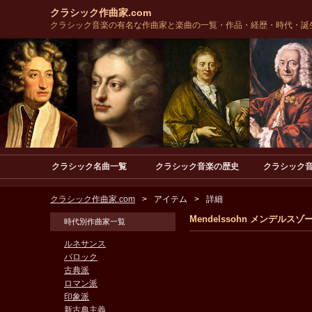
クラシック作曲家.com
クラシック音楽の有名な作曲家と楽曲の一覧・作品・経歴・時代・誕
クラシック名曲一覧
クラシック音楽の歴史
クラシック
クラシック作曲家.com
アイテム
詳細
Mendelssohn メンデ
時代別作曲家一覧
ルネサンス
バロック
古典派
ロマン派
印象派
新古典主義