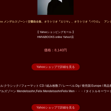
ssohn メンデルスゾーン / 交響曲全集、オラトリオ『エリヤ』、オラトリオ『パウロ』 ア
【 Yahooショッピングモール 】
HMV&BOOKS online Yahoo!店
価格：8,140円
Yahooショップで詳細を見る
ル:クラシック / フォーマット:CD / 組み枚数:7 / レーベル:Dg / 発売国:Europe / 商
ズゾーン Mendelssohn,Felix MendelssohnFelix Men・・・ / タイトルキーワード:Andri
Yahooショップで詳細を見る