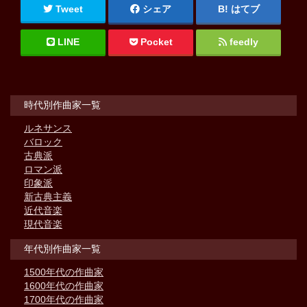
Tweet
シェア
はてブ
LINE
Pocket
feedly
時代別作曲家一覧
ルネサンス
バロック
古典派
ロマン派
印象派
新古典主義
近代音楽
現代音楽
年代別作曲家一覧
1500年代の作曲家
1600年代の作曲家
1700年代の作曲家