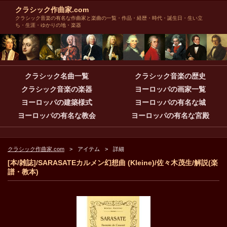
クラシック作曲家.com
クラシック音楽の有名な作曲家と楽曲の一覧・作品・経歴・時代・誕生日・生い立
ち・生涯・ゆかりの地・楽器
クラシック名曲一覧
クラシック音楽の歴史
クラシック音楽の楽器
ヨーロッパの画家一覧
ヨーロッパの建築様式
ヨーロッパの有名な城
ヨーロッパの有名な教会
ヨーロッパの有名な宮殿
クラシック作曲家.com
アイテム
詳細
[本/雑誌]/SARASATEカルメン幻想曲 (Kleine)/佐々木茂生/解説(楽
譜・教本)