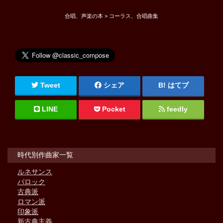
合唱、声楽の本 > コーラス、合唱曲集
Tweet
シェア
はてブ
LINE
Pocket
feedly
時代別作曲家一覧
ルネサンス
バロック
古典派
ロマン派
印象派
新古典主義