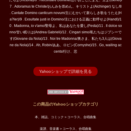
たちよ(Victoria)/6 . Recordare Domine/想いおこしたまえ、主よ(Genet)/
7 . Adoramus te Christe/おんみを崇めん、キリストよ(Aichinger) なし/8
. Cantate Domino canticum novum/主にむかいて新らしき歌をうたえ(H
a?ler)/9 . Exsultate justi in Domino/主における正義に歓呼せよ(Handl)/1
0 . Madonna, io v'amo/聖母よ、私はあなたを愛し(Festa)/11 . Il dolce so
nno/甘い眠りは(Andrea Gabrieli)/12 . Cingari simo/私たちはジプシーで
す(Giovane da Nola)/13 . Noi tre Madonna/奥さま、私たち3人は(Giova
ne da Nola)/14 . Ah, Robin/ああ、ロビン(Cornyshe)/15 . Go, wailing ac
cents/行け、悲
Yahooショップで詳細を見る
この商品のYahooショップカテゴリ
本、雑誌、コミック > コーラス、合唱曲集
楽譜、音楽書 > コーラス、合唱曲集