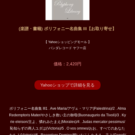
(楽譜・書籍) ポリフォニー名曲集 III【お取り寄せ】
【 Yahooショッピングモール 】
バンダレコード ヤフー店
価格：2,420円
Yahooショップで詳細を見る
ポリフォニー名曲集 III1 . Ave Maria/アヴェ・マリア(Palestrina)/2 . Alma
Redemptoris Mater/やさしき救い主の御母(Buonaugurio da Tivoli)/3 . Ky
rie eleison/主よ、憐れみたまえ(Morales)/4 . Judas mercator pessimus/
恥知らずの商人ユダは(Victoria)/5 . O vos omnes/おお、すべてのあなた