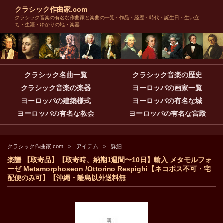
クラシック作曲家.com
クラシック音楽の有名な作曲家と楽曲の一覧・作品・経歴・時代・誕生日・生い立
ち・生涯・ゆかりの地・楽器
クラシック名曲一覧
クラシック音楽の歴史
クラシック音楽の楽器
ヨーロッパの画家一覧
ヨーロッパの建築様式
ヨーロッパの有名な城
ヨーロッパの有名な教会
ヨーロッパの有名な宮殿
クラシック作曲家.com
アイテム
詳細
楽譜 【取寄品】【取寄時、納期1週間〜10日】輸入 メタモルフォ
ーゼ Metamorphoseon /Ottorino Respighi【ネコポス不可・宅
配便のみ可】【沖縄・離島以外送料無