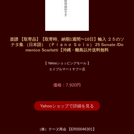
楽譜 【取寄品】【取寄時、納期1週間〜10日】輸入 ２５のソ
ナタ集 （日本語） （Ｐｉａｎｏ Ｓｏｌｏ） 25 Sonate /Do
menico Scarlatti【沖縄・離島以外送料無料
【 Yahooショッピングモール 】
エイブルマートヤフー店
価格：7,920円
Yahooショップで詳細を見る
（株）テーヌ商会 【ER00046301】