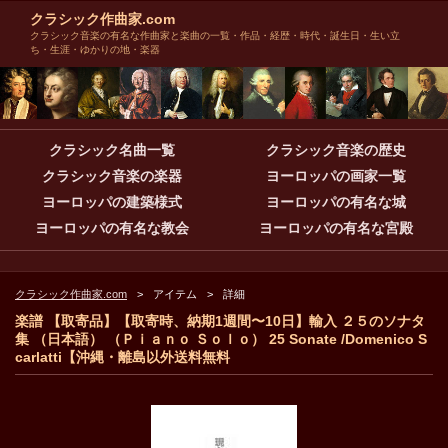
クラシック作曲家.com
クラシック音楽の有名な作曲家と楽曲の一覧・作品・経歴・時代・誕生日・生い立
ち・生涯・ゆかりの地・楽器
クラシック名曲一覧
クラシック音楽の歴史
クラシック音楽の楽器
ヨーロッパの画家一覧
ヨーロッパの建築様式
ヨーロッパの有名な城
ヨーロッパの有名な教会
ヨーロッパの有名な宮殿
クラシック作曲家.com
アイテム
詳細
楽譜 【取寄品】【取寄時、納期1週間〜10日】輸入 ２５のソナタ
集 （日本語） （Ｐｉａｎｏ Ｓｏｌｏ） 25 Sonate /Domenico S
carlatti【沖縄・離島以外送料無料