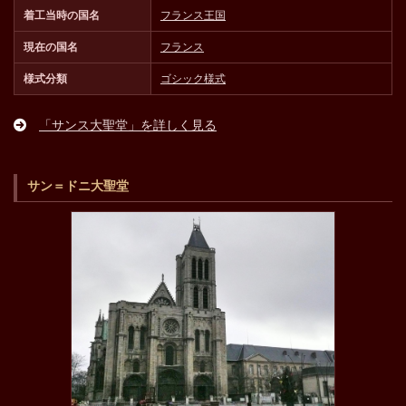
着工当時の国名
フランス王国
現在の国名
フランス
様式分類
ゴシック様式
「サンス大聖堂」を詳しく見る
サン＝ドニ大聖堂