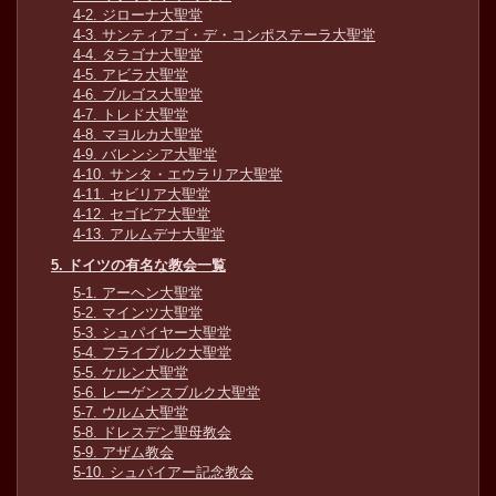
4-2. ジローナ大聖堂
4-3. サンティアゴ・デ・コンポステーラ大聖堂
4-4. タラゴナ大聖堂
4-5. アビラ大聖堂
4-6. ブルゴス大聖堂
4-7. トレド大聖堂
4-8. マヨルカ大聖堂
4-9. バレンシア大聖堂
4-10. サンタ・エウラリア大聖堂
4-11. セビリア大聖堂
4-12. セゴビア大聖堂
4-13. アルムデナ大聖堂
5. ドイツの有名な教会一覧
5-1. アーヘン大聖堂
5-2. マインツ大聖堂
5-3. シュパイヤー大聖堂
5-4. フライブルク大聖堂
5-5. ケルン大聖堂
5-6. レーゲンスブルク大聖堂
5-7. ウルム大聖堂
5-8. ドレスデン聖母教会
5-9. アザム教会
5-10. シュパイアー記念教会