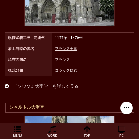
現様式着工年 - 完成年
1177年 - 1479年
着工当時の国名
フランス王国
現在の国名
フランス
様式分類
ゴシック様式
「ソワソン大聖堂」を詳しく見る
シャルトル大聖堂
MENU
WORK
TOP
PC