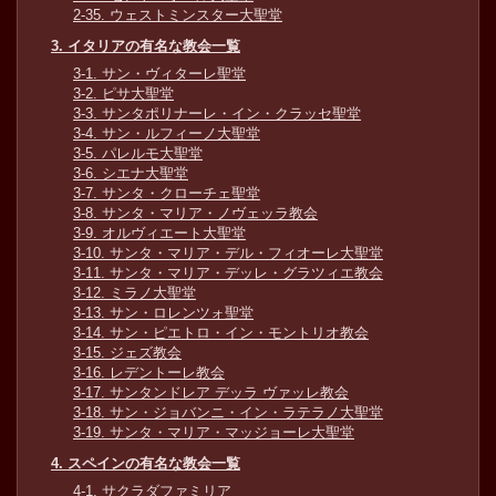
2-35. ウェストミンスター大聖堂
3. イタリアの有名な教会一覧
3-1. サン・ヴィターレ聖堂
3-2. ピサ大聖堂
3-3. サンタポリナーレ・イン・クラッセ聖堂
3-4. サン・ルフィーノ大聖堂
3-5. パレルモ大聖堂
3-6. シエナ大聖堂
3-7. サンタ・クローチェ聖堂
3-8. サンタ・マリア・ノヴェッラ教会
3-9. オルヴィエート大聖堂
3-10. サンタ・マリア・デル・フィオーレ大聖堂
3-11. サンタ・マリア・デッレ・グラツィエ教会
3-12. ミラノ大聖堂
3-13. サン・ロレンツォ聖堂
3-14. サン・ピエトロ・イン・モントリオ教会
3-15. ジェズ教会
3-16. レデントーレ教会
3-17. サンタンドレア デッラ ヴァッレ教会
3-18. サン・ジョバンニ・イン・ラテラノ大聖堂
3-19. サンタ・マリア・マッジョーレ大聖堂
4. スペインの有名な教会一覧
4-1. サクラダファミリア