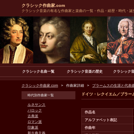
クラシック作曲家.com
クラシック音楽の有名な作曲家と楽曲の一覧・作品・経歴・時代・誕
クラシック名曲一覧
クラシック音楽の歴史
クラシック
クラシック作曲家.com
作曲家詳細
ブラームスの生涯と代表曲
ドイツ・レクイエム／ブラー
時代別作曲家一覧
ルネサンス
バロック
作品名
古典派
アルファベット表記
ロマン派
印象派
作曲年
新古典主義