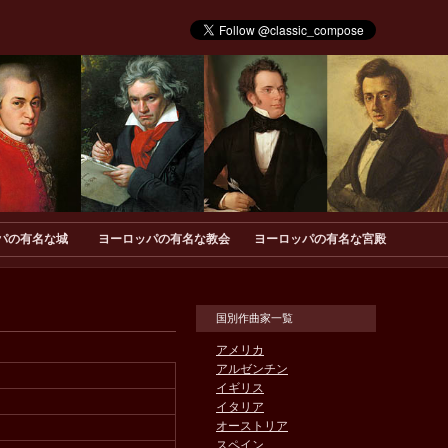
パの有名な城
ヨーロッパの有名な教会
ヨーロッパの有名な宮殿
国別作曲家一覧
アメリカ
アルゼンチン
イギリス
イタリア
オーストリア
スペイン