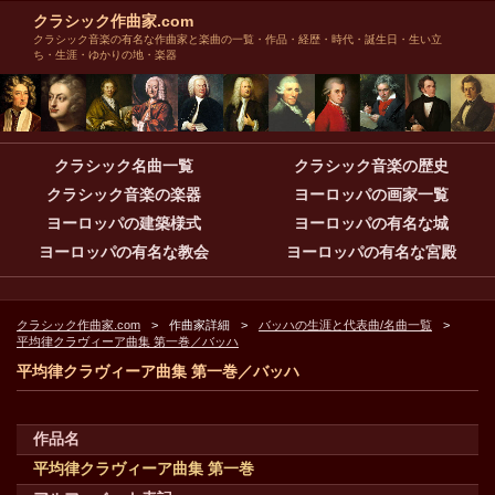
クラシック作曲家.com
クラシック音楽の有名な作曲家と楽曲の一覧・作品・経歴・時代・誕生日・生い立
ち・生涯・ゆかりの地・楽器
クラシック名曲一覧
クラシック音楽の歴史
クラシック音楽の楽器
ヨーロッパの画家一覧
ヨーロッパの建築様式
ヨーロッパの有名な城
ヨーロッパの有名な教会
ヨーロッパの有名な宮殿
クラシック作曲家.com
作曲家詳細
バッハの生涯と代表曲/名曲一覧
平均律クラヴィーア曲集 第一巻／バッハ
平均律クラヴィーア曲集 第一巻／バッハ
作品名
平均律クラヴィーア曲集 第一巻