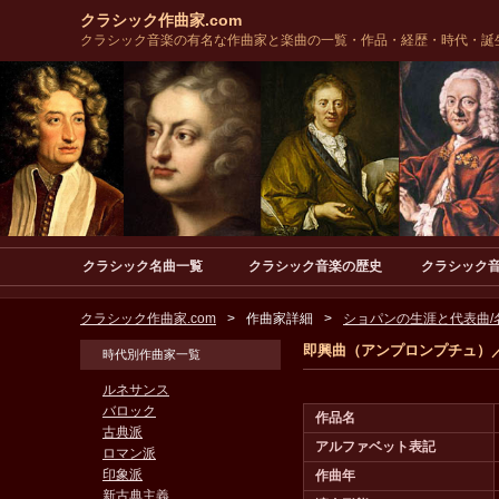
クラシック作曲家.com
クラシック音楽の有名な作曲家と楽曲の一覧・作品・経歴・時代・誕
クラシック名曲一覧
クラシック音楽の歴史
クラシック
クラシック作曲家.com
作曲家詳細
ショパンの生涯と代表曲/
即興曲（アンプロンプチュ）
時代別作曲家一覧
ルネサンス
バロック
作品名
古典派
アルファベット表記
ロマン派
印象派
作曲年
新古典主義