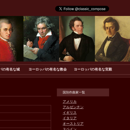
パの有名な城
ヨーロッパの有名な教会
ヨーロッパの有名な宮殿
国別作曲家一覧
アメリカ
アルゼンチン
イギリス
イタリア
オーストリア
スペイン