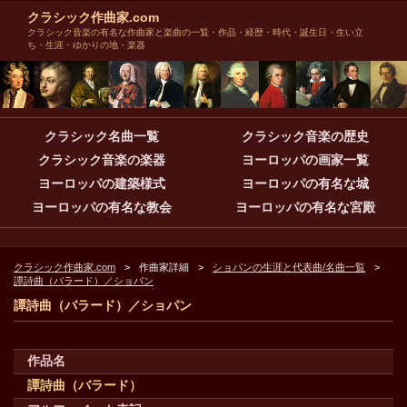
クラシック作曲家.com
クラシック音楽の有名な作曲家と楽曲の一覧・作品・経歴・時代・誕生日・生い立
ち・生涯・ゆかりの地・楽器
クラシック名曲一覧
クラシック音楽の歴史
クラシック音楽の楽器
ヨーロッパの画家一覧
ヨーロッパの建築様式
ヨーロッパの有名な城
ヨーロッパの有名な教会
ヨーロッパの有名な宮殿
クラシック作曲家.com
作曲家詳細
ショパンの生涯と代表曲/名曲一覧
譚詩曲（バラード）／ショパン
譚詩曲（バラード）／ショパン
作品名
譚詩曲（バラード）