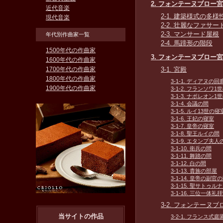
2. フォンテーヌブロー
近代音楽
2-1. 建築様式の多様
現代音楽
2-2. 壮麗なファサー
2-3. マンサード屋根
年代別作曲家一覧
2-4. 馬蹄形の階段
1500年代の作曲家
3. フォンテーヌブロー
1600年代の作曲家
1700年代の作曲家
3-1. 宮殿
1800年代の作曲家
3-1-1. ディアヌの回
1900年代の作曲家
3-1-2. フランソワ1
3-1-3. ナポレオン
3-1-4. 会議の間
3-1-5. ルイ13世の寝
3-1-6. 王妃の寝室
3-1-7. 皇帝の寝室
3-1-8. 聖王ルイの間
3-1-9. エタンプ夫人
3-1-10. 衛兵の間
3-1-11. 舞踏の間
3-1-12. 白の間
3-1-13. 貴族の部屋
3-1-14. 皇帝の副官
3-1-15. 聖サトゥ
3-1-16. 三位一体礼
3-2. フォンテーヌ
当サイトの作品
3-2-1. フランス式庭