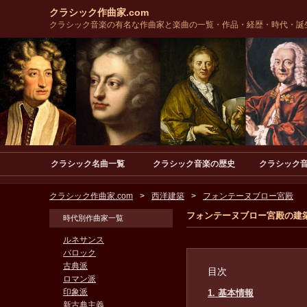
クラシック作曲家.com
クラシック音楽の有名な作曲家と楽曲の一覧・作品・経歴・時代・誕
クラシック名曲一覧
クラシック音楽の歴史
クラシック
クラシック作曲家.com
西洋建築
フォンテーヌブロー宮殿
フォンテーヌブロー宮殿の建
時代別作曲家一覧
ルネサンス
バロック
古典派
目次
ロマン派
印象派
1. 基本情報
新古典主義