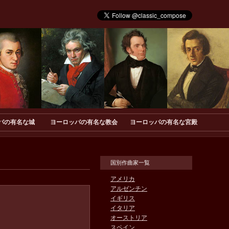
パの有名な城
ヨーロッパの有名な教会
ヨーロッパの有名な宮殿
国別作曲家一覧
アメリカ
アルゼンチン
イギリス
イタリア
オーストリア
スペイン