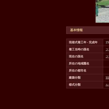
基本情報
現様式着工年 - 完成年
1
着工当時の国名
フ
現在の国名
フ
所在の地域圏名
所在の都市名
建築分類
宮
様式分類
ル