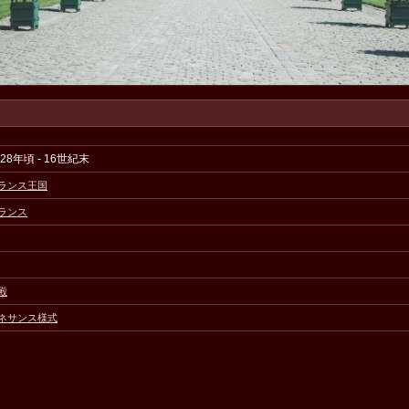
528年頃 - 16世紀末
ランス王国
ランス
殿
ネサンス様式