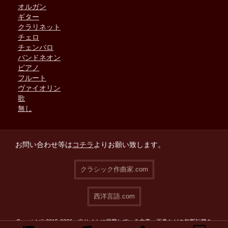
オルガン
ギター
クラリネット
チェロ
チェンバロ
バンドネオン
ピアノ
フルート
ヴァイオリン
歌
無し
お問い合わせ等は
コチラ
よりお願い致します。
クラシック作曲家.com
西洋言語.com
Copyright© 2015-2026 当サイトに掲載している文章・画像などの無断転載を